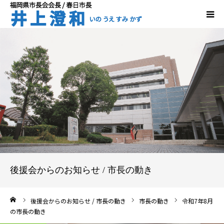
ホーム
プロフィール
ごあいさつ
政策・理念
市長の動き
後援会からのお知らせ / 市長の動き
ーム
後援会からのお知らせ / 市長の動き
市長の動き
令和7年8月
の市長の動き